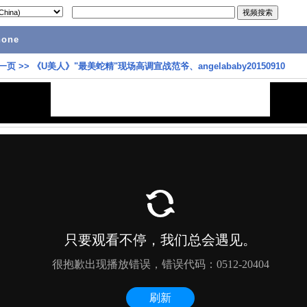
hone
一页
>>
《U美人》"最美蛇精"现场高调宣战范爷、angelababy20150910