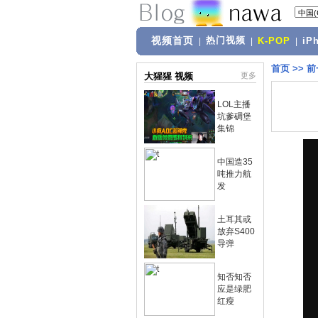
视频首页
热门视频
|
|
K-POP
|
iP
首页
>>
前
大猩猩 视频
更多
LOL主播
坑爹碉堡
集锦
中国造35
吨推力航
发
土耳其或
放弃S400
导弹
知否知否
应是绿肥
红瘦