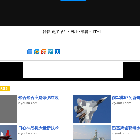
转载:
电子邮件
•
网址
•
编辑
•
HTML
知否知否应是绿肥红瘦
俄军苏57另辟
v.youku.com
v.youku.com
日心神战机大量新技术
巴基斯坦获得
v.youku.com
v.youku.com