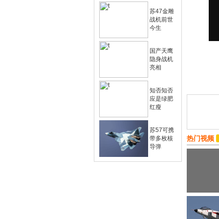
苏47金雕
战机前世
今生
国产天鹰
隐身战机
亮相
知否知否
应是绿肥
红瘦
苏57可携
热门视频
带多枚核
导弹