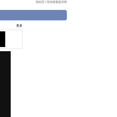
初始页
|
添加搜索提供商
更多