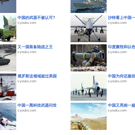
中国的武器不被认可?
沙特看上中国
v.youku.com
v.youku.com
又一国装备陆战之王
印度撕毁和以
v.youku.com
v.youku.com
俄罗斯这领域超过美国
中国为何还服
v.youku.com
v.youku.com
中国一黑科技武器问世
中国又亮相一
v.youku.com
v.youku.com