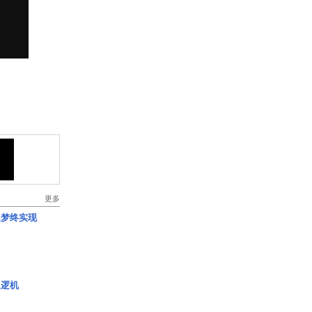
更多
艇梦终实现
巡逻机