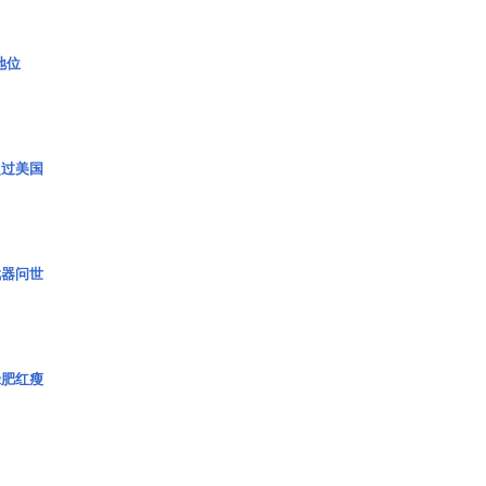
2地位
超过美国
武器问世
绿肥红瘦