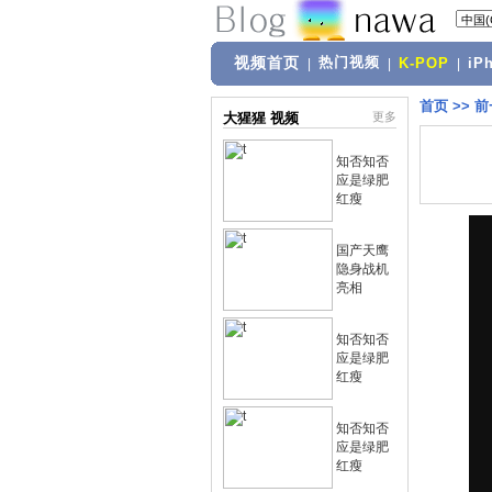
视频首页
热门视频
|
|
K-POP
|
iP
首页
>>
前
大猩猩 视频
更多
知否知否
应是绿肥
红瘦
国产天鹰
隐身战机
亮相
知否知否
应是绿肥
红瘦
知否知否
应是绿肥
红瘦