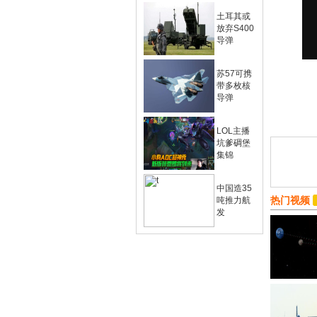
土耳其或
放弃S400
导弹
苏57可携
带多枚核
导弹
LOL主播
坑爹碉堡
集锦
中国造35
热门视频
吨推力航
发