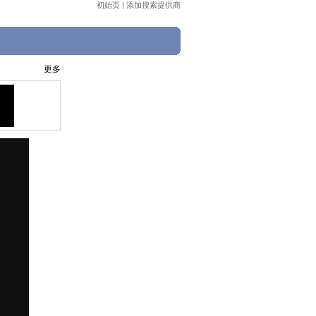
初始页
|
添加搜索提供商
更多