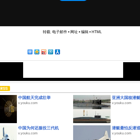
转载:
电子邮件
•
网址
•
编辑
•
HTML
中国航天完成壮举
亚洲大国核潜
v.youku.com
v.youku.com
中国为何还服役三代机
潜艇最怕反潜
v.youku.com
v.youku.com