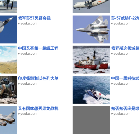
俄军苏57另辟奇径
苏-57威胁F-2
v.youku.com
v.youku.com
中国又亮相一超级工程
俄罗斯这领域
v.youku.com
v.youku.com
印度撕毁和以色列大单
中国一黑科技
v.youku.com
v.youku.com
又有国家想买枭龙战机
知否知否应是
v.youku.com
v.youku.com