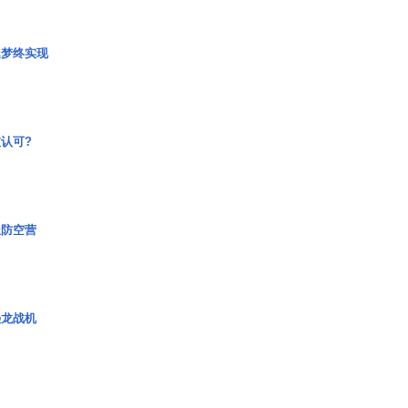
艇梦终实现
认可?
极防空营
枭龙战机