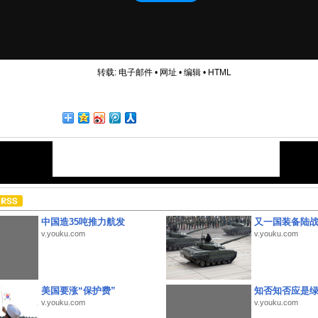
转载:
电子邮件
•
网址
•
编辑
•
HTML
中国造35吨推力航发
又一国装备陆
v.youku.com
v.youku.com
美国要涨“保护费”
知否知否应是
v.youku.com
v.youku.com