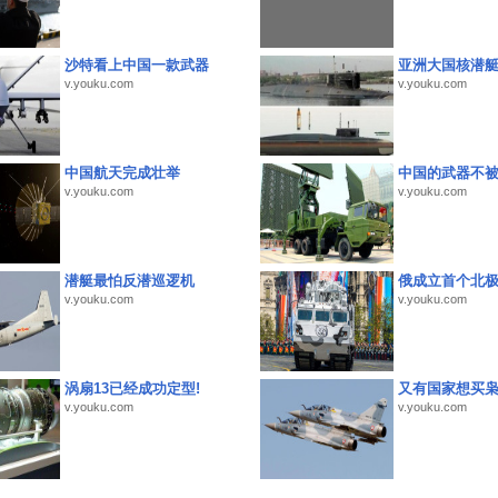
沙特看上中国一款武器
亚洲大国核潜
v.youku.com
v.youku.com
中国航天完成壮举
中国的武器不被
v.youku.com
v.youku.com
潜艇最怕反潜巡逻机
俄成立首个北
v.youku.com
v.youku.com
涡扇13已经成功定型!
又有国家想买
v.youku.com
v.youku.com