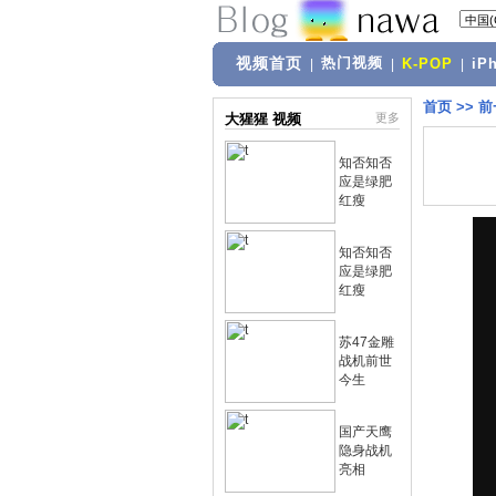
视频首页
热门视频
|
|
K-POP
|
iP
首页
>>
前
大猩猩 视频
更多
知否知否
应是绿肥
红瘦
知否知否
应是绿肥
红瘦
苏47金雕
战机前世
今生
国产天鹰
隐身战机
亮相