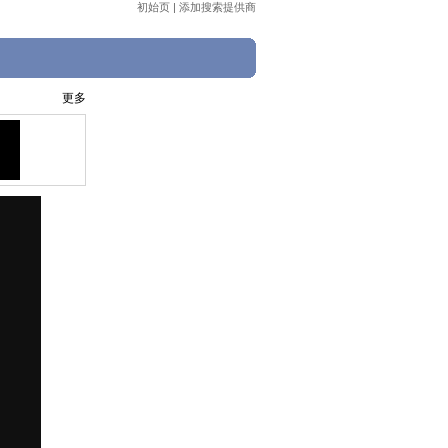
初始页
|
添加搜索提供商
更多