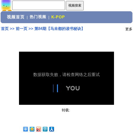
视频首页
热门视频
|
|
K-POP
首页
>>
前一页
>>
第84期【马未都的读书秘诀】
更多
转载: