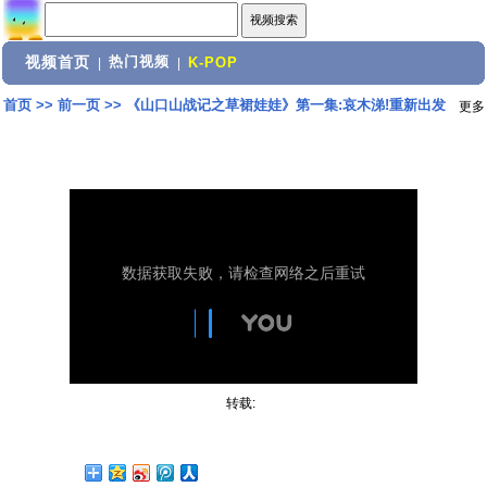
视频首页
热门视频
|
|
K-POP
首页
>>
前一页
>>
《山口山战记之草裙娃娃》第一集:哀木涕!重新出发
更多
转载: