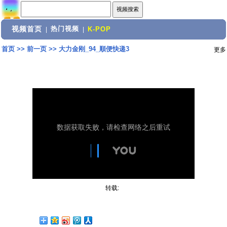
视频首页
热门视频
|
|
K-POP
首页
>>
前一页
>>
大力金刚_94_順便快递3
更多
转载: