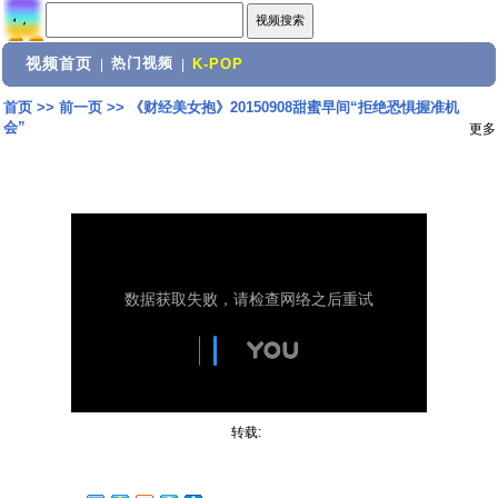
视频首页
热门视频
|
|
K-POP
首页
>>
前一页
>>
《财经美女抱》20150908甜蜜早间“拒绝恐惧握准机
会”
更多
转载: