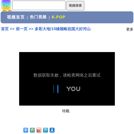
视频首页
热门视频
|
|
K-POP
首页
>>
前一页
>>
多彩大地!14城领略祖国大好河山
更多
转载: