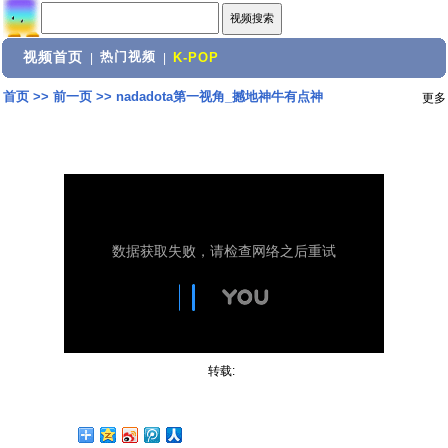
视频首页
热门视频
|
|
K-POP
首页
>>
前一页
>>
nadadota第一视角_撼地神牛有点神
更多
转载: