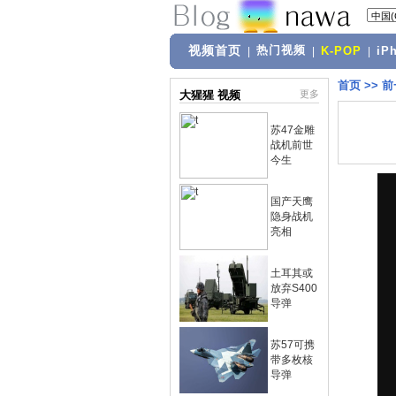
视频首页
热门视频
|
|
K-POP
|
iP
首页
>>
前
大猩猩 视频
更多
苏47金雕
战机前世
今生
国产天鹰
隐身战机
亮相
土耳其或
放弃S400
导弹
苏57可携
带多枚核
导弹