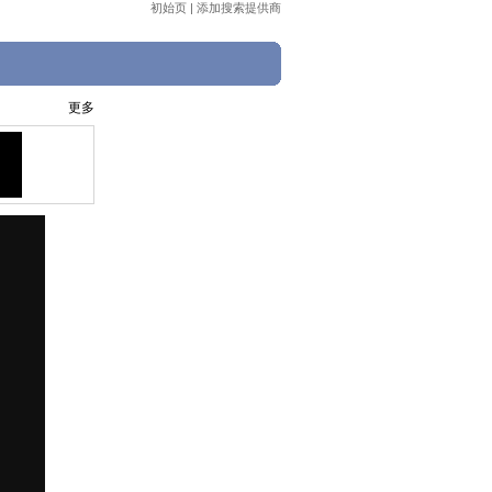
初始页
|
添加搜索提供商
更多