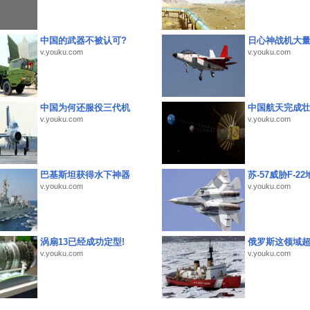
中国的武器不被认可?
日心神战机大
v.youku.com
v.youku.com
中国为何还服役三代机
中国航天完成
v.youku.com
v.youku.com
巴基斯坦获得水下神器
苏-57威胁F-2
v.youku.com
v.youku.com
涡扇13已经成功定型!
俄罗斯这领域
v.youku.com
v.youku.com