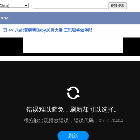
hone
一页
>>
八卦:黄晓明Baby10月大婚 王思聪将做伴郎