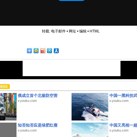
转载:
电子邮件
•
网址
•
编辑
•
HTML
俄成立首个北极防空营
中国一黑科技
v.youku.com
v.youku.com
知否知否应是绿肥红瘦
中国又亮相一
v.youku.com
v.youku.com