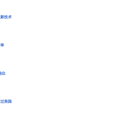
量新技术
壮举
2地位
超过美国