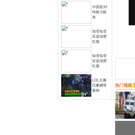
中国造35
吨推力航
发
知否知否
应是绿肥
红瘦
知否知否
应是绿肥
红瘦
LOL主播
热门视频
坑爹碉堡
集锦