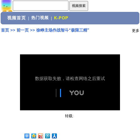
视频首页
热门视频
|
|
K-POP
首页
>>
前一页
>>
徐峥主场作战智斗“极限三精”
更多
转载: