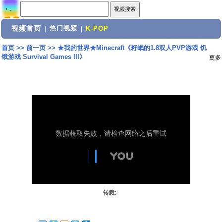
视频首页
热门视频
|
|
K-POP
首页
>>
前一页
>>
★我的世界★Minecraft《籽岷的1.8双人PVP游戏 饥
饿游戏 Survival Games III》
更多
转载: