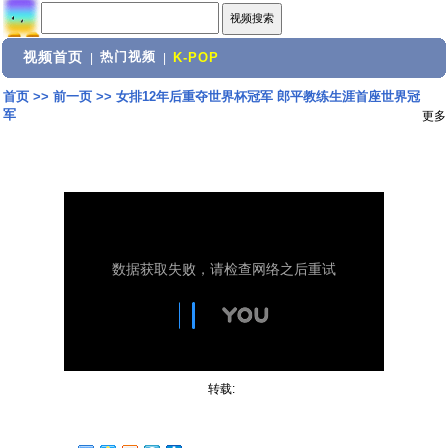
视频首页
热门视频
|
|
K-POP
首页
>>
前一页
>>
女排12年后重夺世界杯冠军 郎平教练生涯首座世界冠
军
更多
转载: