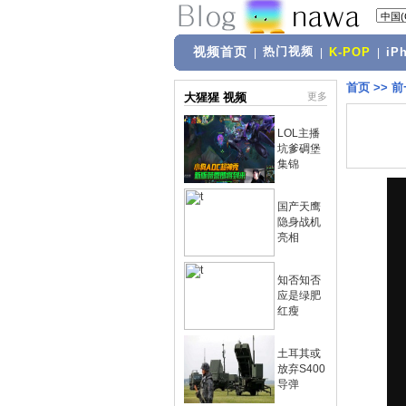
视频首页
热门视频
|
|
K-POP
|
iP
首页
>>
前
大猩猩 视频
更多
LOL主播
坑爹碉堡
集锦
国产天鹰
隐身战机
亮相
知否知否
应是绿肥
红瘦
土耳其或
放弃S400
导弹