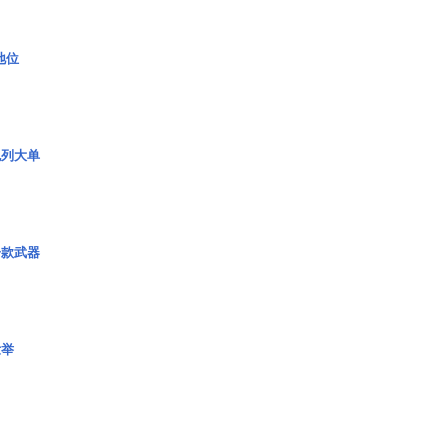
2地位
色列大单
一款武器
壮举