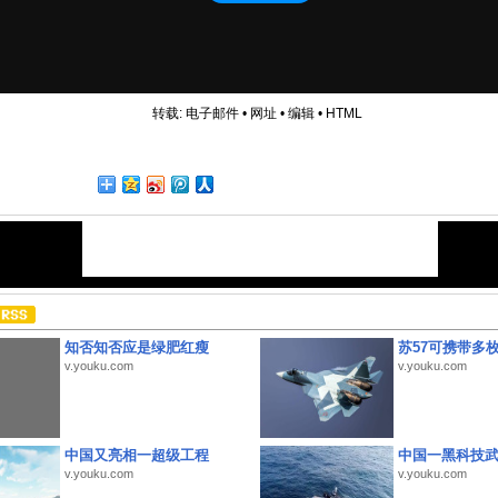
转载:
电子邮件
•
网址
•
编辑
•
HTML
知否知否应是绿肥红瘦
苏57可携带多
v.youku.com
v.youku.com
中国又亮相一超级工程
中国一黑科技
v.youku.com
v.youku.com