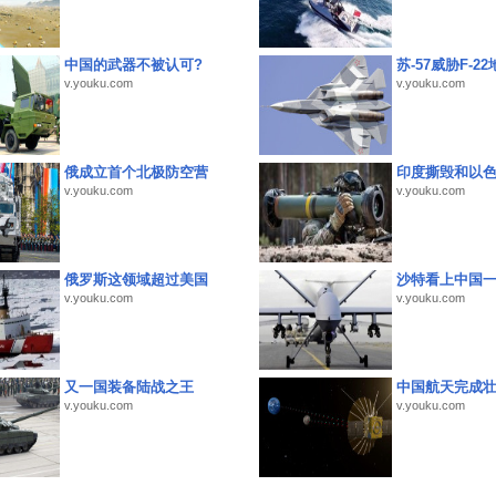
中国的武器不被认可?
苏-57威胁F-2
v.youku.com
v.youku.com
俄成立首个北极防空营
印度撕毁和以
v.youku.com
v.youku.com
俄罗斯这领域超过美国
沙特看上中国
v.youku.com
v.youku.com
又一国装备陆战之王
中国航天完成
v.youku.com
v.youku.com