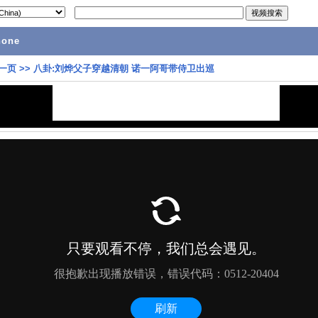
hone
一页
>>
八卦:刘烨父子穿越清朝 诺一阿哥带侍卫出巡