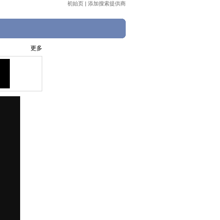
初始页
|
添加搜索提供商
更多