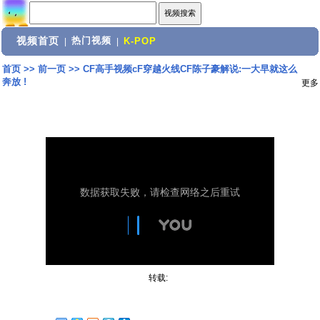
视频首页
热门视频
|
|
K-POP
首页
>>
前一页
>>
CF高手视频cF穿越火线CF陈子豪解说:一大早就这么
奔放 !
更多
转载: