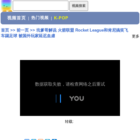
视频首页
热门视频
|
|
K-POP
首页
>>
前一页
>>
坑爹哥解说 火箭联盟 Rocket League和肯尼搞笑飞
车踢足球 被国外玩家延迟血虐
更多
转载: