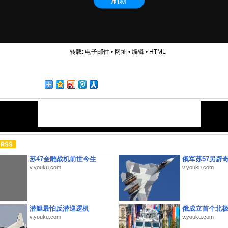
转载:
电子邮件
•
网址
•
编辑
•
HTML
苏47金雕战机前世今生
俄军苏57另辟
v.youku.com
v.youku.com
潜艇最怕反潜巡逻机
俄成立首个北
v.youku.com
v.youku.com