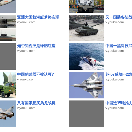
亚洲大国核潜艇梦终实现
又一国装备陆
v.youku.com
v.youku.com
知否知否应是绿肥红瘦
中国一黑科技
v.youku.com
v.youku.com
中国的武器不被认可?
苏-57威胁F-2
v.youku.com
v.youku.com
又有国家想买枭龙战机
中国造35吨推
v.youku.com
v.youku.com