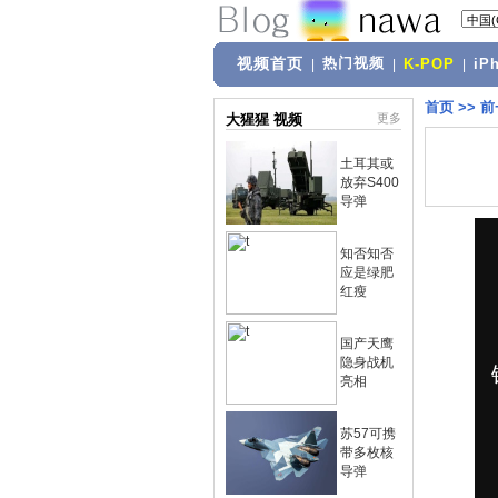
视频首页
热门视频
|
|
K-POP
|
iP
首页
>>
前
大猩猩 视频
更多
土耳其或
放弃S400
导弹
知否知否
应是绿肥
红瘦
国产天鹰
隐身战机
亮相
苏57可携
带多枚核
导弹