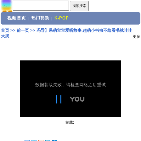
视频首页
热门视频
|
|
K-POP
首页
>>
前一页
>>
冯导】呆萌宝宝爱听故事,超萌小书虫不给看书就哇哇
大哭
更多
转载: