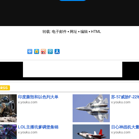
转载:
电子邮件
•
网址
•
编辑
•
HTML
印度撕毁和以色列大单
苏-57威胁F-2
v.youku.com
v.youku.com
LOL主播坑爹碉堡集锦
日心神战机大
v.youku.com
v.youku.com