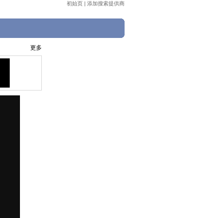
初始页
|
添加搜索提供商
更多