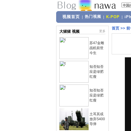
视频首页
热门视频
|
|
K-POP
|
iP
首页
>>
前
大猩猩 视频
更多
苏47金雕
战机前世
今生
知否知否
应是绿肥
红瘦
知否知否
应是绿肥
红瘦
土耳其或
放弃S400
导弹