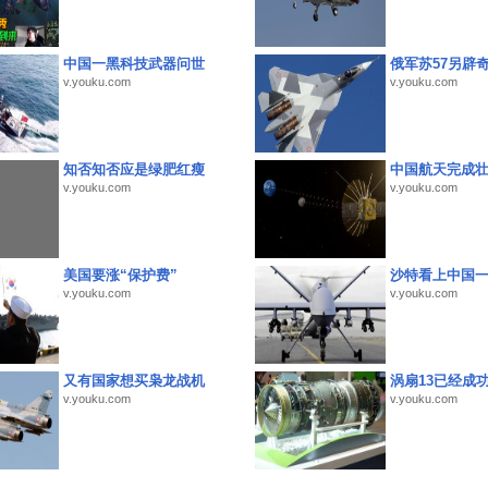
中国一黑科技武器问世
俄军苏57另辟
v.youku.com
v.youku.com
知否知否应是绿肥红瘦
中国航天完成
v.youku.com
v.youku.com
美国要涨“保护费”
沙特看上中国
v.youku.com
v.youku.com
又有国家想买枭龙战机
涡扇13已经成功
v.youku.com
v.youku.com