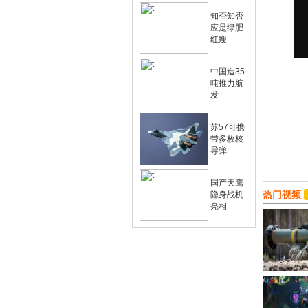
知否知否
应是绿肥
红瘦
中国造35
吨推力航
发
苏57可携
带多枚核
导弹
国产天鹰
热门视频
隐身战机
亮相