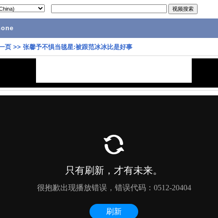
hone
一页
>>
张馨予不惧当毯星:被跟范冰冰比是好事