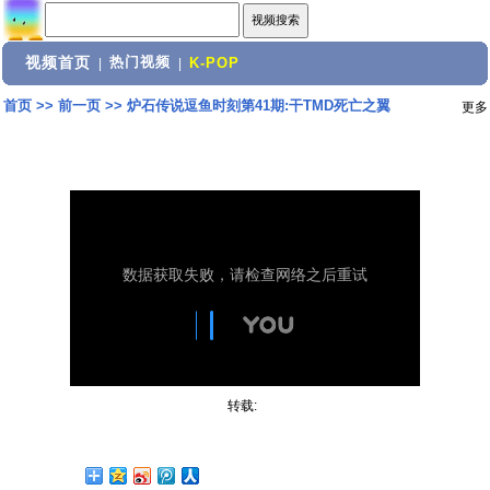
视频首页
热门视频
|
|
K-POP
首页
>>
前一页
>>
炉石传说逗鱼时刻第41期:干TMD死亡之翼
更多
转载: