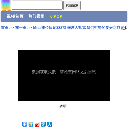
视频首页
热门视频
|
|
K-POP
首页
>>
前一页
>>
Miss排位日记222期 橡皮人扎克 冷门打野的复兴之战
更多
转载: