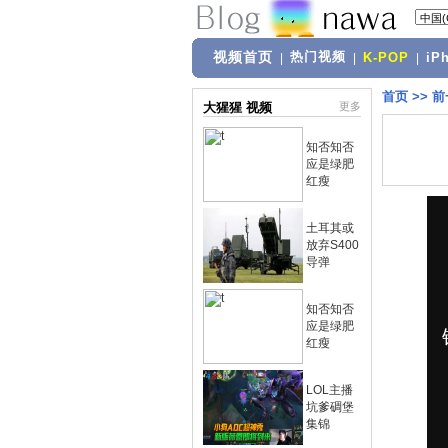
视频首页
热门视频
|
|
K-POP
|
iP
首页
>>
前
大猩猩 视频
更多
知否知否
应是绿肥
红瘦
土耳其或
放弃S400
导弹
知否知否
应是绿肥
红瘦
LOL主播
坑爹碉堡
集锦