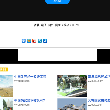
转载:
电子邮件
•
网址
•
编辑
•
HTML
中国又亮相一超级工程
涡扇13已经成功
v.youku.com
v.youku.com
中国的武器不被认可?
又有国家想买
v.youku.com
v.youku.com