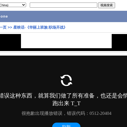
hone
一页
>>
星映话-《华丽上班族:职场开战》