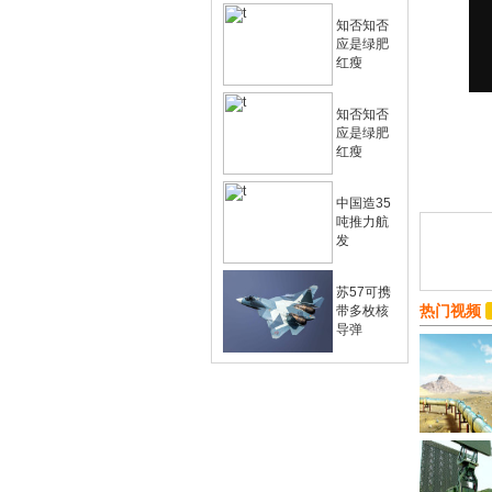
知否知否
应是绿肥
红瘦
知否知否
应是绿肥
红瘦
中国造35
吨推力航
发
苏57可携
热门视频
带多枚核
导弹