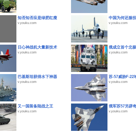
知否知否应是绿肥红瘦
中国为何还服
v.youku.com
v.youku.com
日心神战机大量新技术
俄成立首个北
v.youku.com
v.youku.com
巴基斯坦获得水下神器
苏-57威胁F-2
v.youku.com
v.youku.com
又一国装备陆战之王
俄军苏57另辟
v.youku.com
v.youku.com