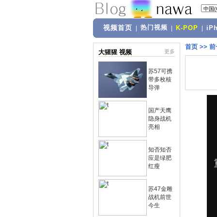
视频首页
热门视频
|
|
K-POP
|
iP
首页
>>
前
大猩猩 视频
更多
苏57可携
带多枚核
导弹
国产天鹰
隐身战机
亮相
知否知否
应是绿肥
红瘦
苏47金雕
战机前世
今生