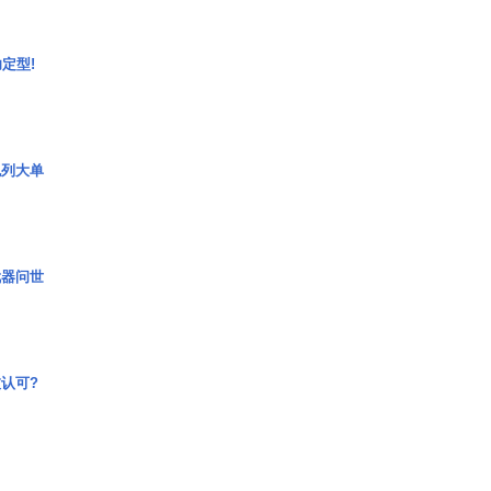
定型!
色列大单
武器问世
认可?