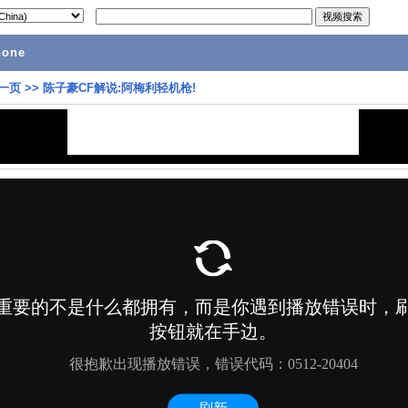
hone
一页
>>
陈子豪CF解说:阿梅利轻机枪!