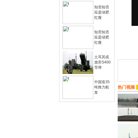
知否知否
应是绿肥
红瘦
知否知否
应是绿肥
红瘦
土耳其或
放弃S400
导弹
中国造35
热门视频
吨推力航
发