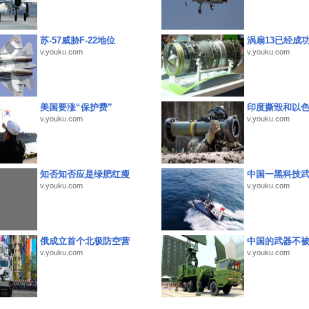
苏-57威胁F-22地位
涡扇13已经成功
v.youku.com
v.youku.com
美国要涨“保护费”
印度撕毁和以
v.youku.com
v.youku.com
知否知否应是绿肥红瘦
中国一黑科技
v.youku.com
v.youku.com
俄成立首个北极防空营
中国的武器不被
v.youku.com
v.youku.com