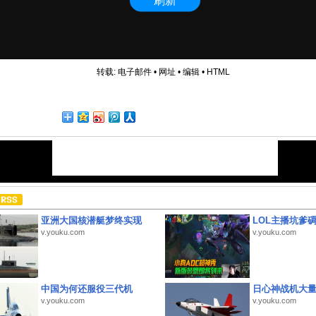
转载:
电子邮件
•
网址
•
编辑
•
HTML
亚洲大国核潜艇梦终实现
LOL主播坑爹
v.youku.com
v.youku.com
中国为何还服役三代机
日心神战机大
v.youku.com
v.youku.com