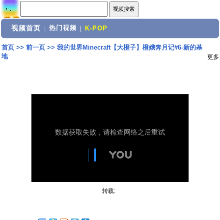
视频首页
热门视频
|
|
K-POP
首页
>>
前一页
>>
我的世界Minecraft【大橙子】橙娥奔月记#6-新的基
地
更多
转载: