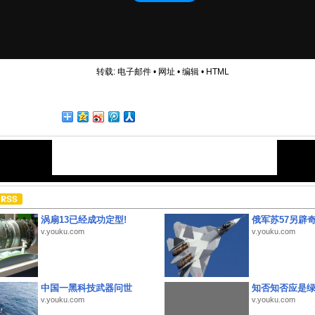
转载:
电子邮件
•
网址
•
编辑
•
HTML
涡扇13已经成功定型!
俄军苏57另辟
v.youku.com
v.youku.com
中国一黑科技武器问世
知否知否应是
v.youku.com
v.youku.com