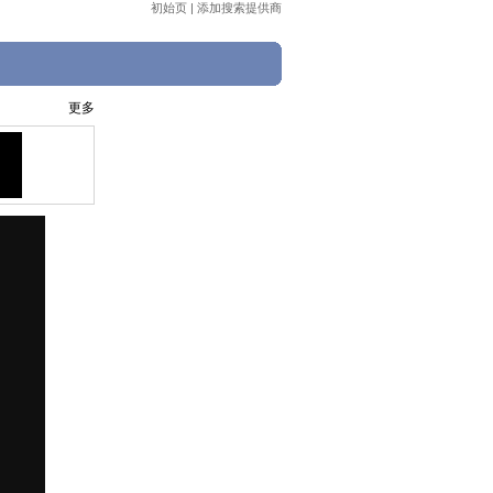
初始页
|
添加搜索提供商
更多