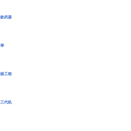
一款武器
壮举
超级工程
役三代机