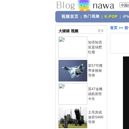
视频首页
热门视频
|
|
K-POP
|
iP
首页
>>
前
大猩猩 视频
更多
知否知否
应是绿肥
红瘦
苏57可携
带多枚核
导弹
苏47金雕
战机前世
今生
土耳其或
放弃S400
导弹