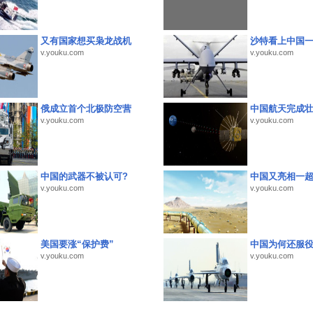
又有国家想买枭龙战机
沙特看上中国
v.youku.com
v.youku.com
俄成立首个北极防空营
中国航天完成
v.youku.com
v.youku.com
中国的武器不被认可?
中国又亮相一
v.youku.com
v.youku.com
美国要涨“保护费”
中国为何还服
v.youku.com
v.youku.com