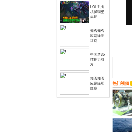
LOL主播
坑爹碉堡
集锦
知否知否
应是绿肥
红瘦
中国造35
吨推力航
发
知否知否
热门视频
应是绿肥
红瘦