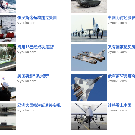
俄罗斯这领域超过美国
中国为何还服
v.youku.com
v.youku.com
涡扇13已经成功定型!
又有国家想买
v.youku.com
v.youku.com
美国要涨“保护费”
俄军苏57另辟
v.youku.com
v.youku.com
亚洲大国核潜艇梦终实现
沙特看上中国
v.youku.com
v.youku.com