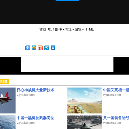
转载:
电子邮件
•
网址
•
编辑
•
HTML
日心神战机大量新技术
中国又亮相一
v.youku.com
v.youku.com
中国一黑科技武器问世
又一国装备陆
v.youku.com
v.youku.com