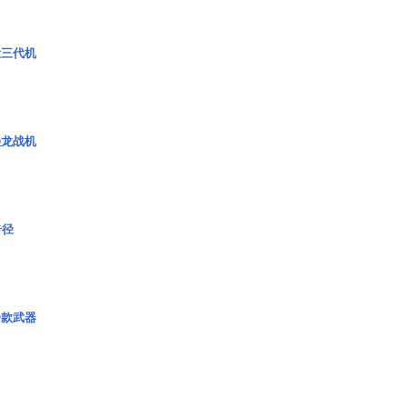
役三代机
枭龙战机
奇径
一款武器