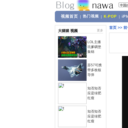
视频首页
热门视频
|
|
K-POP
|
iP
首页
>>
前
大猩猩 视频
更多
LOL主播
坑爹碉堡
集锦
苏57可携
带多枚核
导弹
知否知否
应是绿肥
红瘦
知否知否
应是绿肥
红瘦