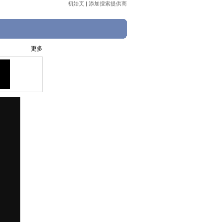
初始页
|
添加搜索提供商
更多