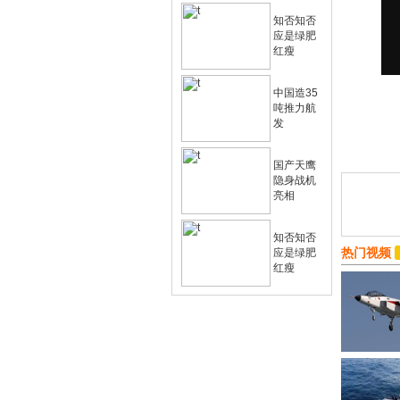
知否知否
应是绿肥
红瘦
中国造35
吨推力航
发
国产天鹰
隐身战机
亮相
知否知否
热门视频
应是绿肥
红瘦