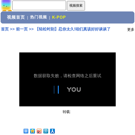
视频首页
热门视频
|
|
K-POP
首页
>>
前一页
>>
【轻松时刻】忍你太久!咱们真该好好谈谈了
更多
转载: