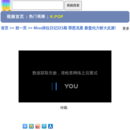
视频首页
热门视频
|
|
K-POP
首页
>>
前一页
>>
Miss排位日记221期 罪恶克星 新盖伦力斩大反派!
更多
转载: