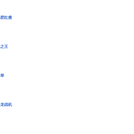
绿肥红瘦
战之王
壮举
枭龙战机