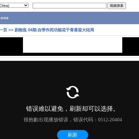
hone
一页
>>
剧能侃 04期:自带作死功能花千骨喜迎大结局