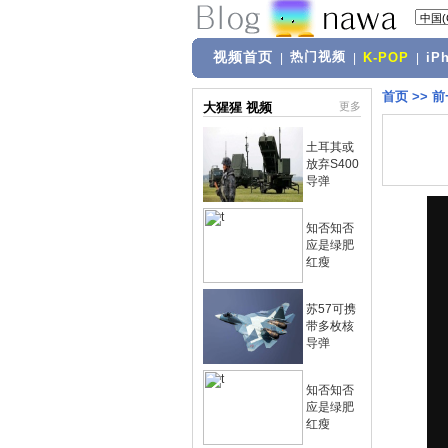
视频首页
热门视频
|
|
K-POP
|
iP
首页
>>
前
大猩猩 视频
更多
土耳其或
放弃S400
导弹
知否知否
应是绿肥
红瘦
苏57可携
带多枚核
导弹
知否知否
应是绿肥
红瘦