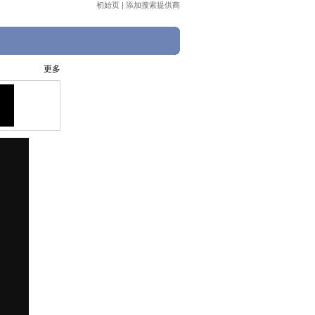
初始页
|
添加搜索提供商
更多