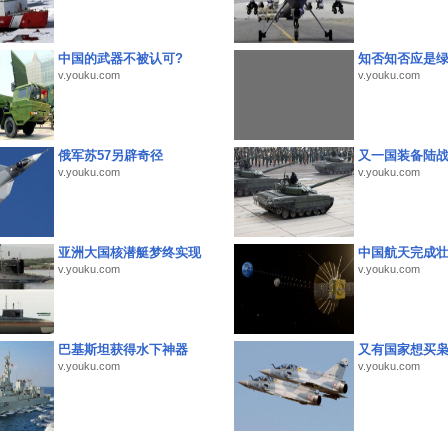
中国的武器不被认可?
知否知否应是
v.youku.com
v.youku.com
俄军苏57另辟奇径
又一国装备陆
v.youku.com
v.youku.com
亚洲大国核潜艇梦终实现
中国航天完成
v.youku.com
v.youku.com
巴基斯坦获得水下神器
又有国家想买
v.youku.com
v.youku.com