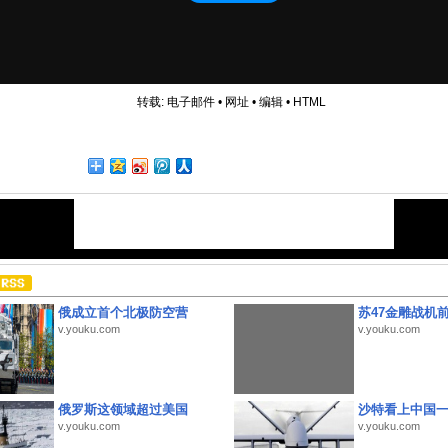
转载:
电子邮件
•
网址
•
编辑
•
HTML
俄成立首个北极防空营
苏47金雕战机
v.youku.com
v.youku.com
俄罗斯这领域超过美国
沙特看上中国
v.youku.com
v.youku.com