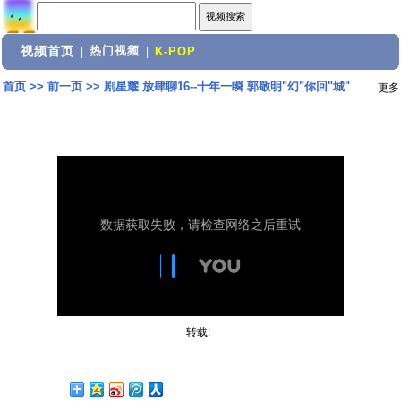
视频首页
热门视频
|
|
K-POP
首页
>>
前一页
>>
剧星耀 放肆聊16--十年一瞬 郭敬明"幻"你回"城"
更多
转载: