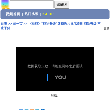
视频首页
热门视频
|
|
K-POP
首页
>>
前一页
>>
《港囧》“囧途升级”版预告片 9月25日 囧途升级 不
止于笑
更多
转载: