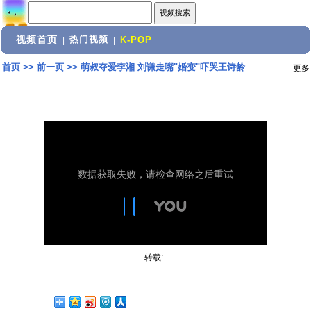
视频首页
热门视频
|
|
K-POP
首页
>>
前一页
>>
萌叔夺爱李湘 刘谦走嘴"婚变"吓哭王诗龄
更多
转载: