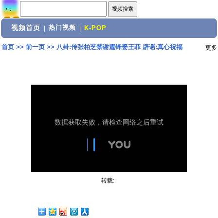
视频首页
热门视频
|
|
K-POP
首页
>>
前一页
>>
八卦:传张柏芝禁谢霆锋娶王菲 辟谣:真心祝福
更多
转载: