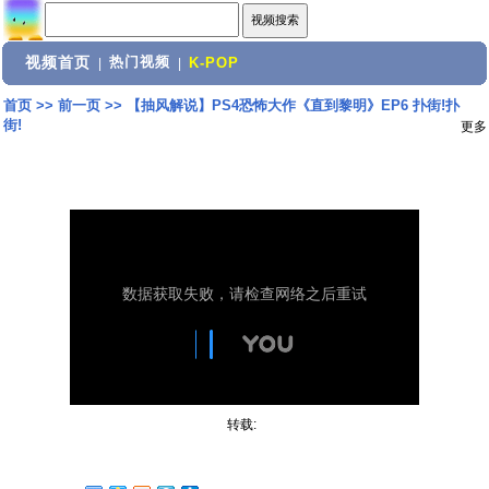
视频首页
热门视频
|
|
K-POP
首页
>>
前一页
>>
【抽风解说】PS4恐怖大作《直到黎明》EP6 扑街!扑
街!
更多
转载: