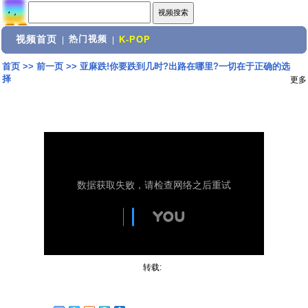
视频首页
热门视频
|
|
K-POP
首页
>>
前一页
>>
亚麻跌!你要跌到几时?出路在哪里?一切在于正确的选
择
更多
转载: