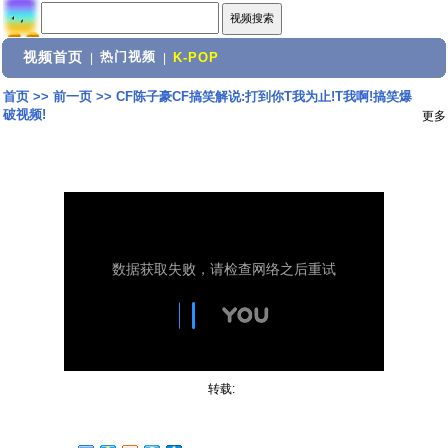
视频首页
热门视频
|
|
K-POP
首页
>>
前一页
>>
CF陈子豪CF搞笑解说:打到你T我为止!T我啊!搞笑爆
破视频!
更多
转载: