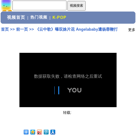
视频首页
热门视频
|
|
K-POP
首页
>>
前一页
>>
《云中歌》曝双姝片花 Angelababy遭杨蓉鞭打
更多
转载: