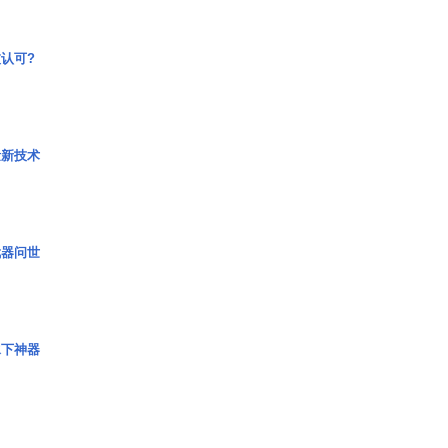
认可?
量新技术
武器问世
水下神器