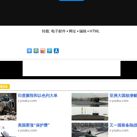
转载:
电子邮件
•
网址
•
编辑
•
HTML
印度撕毁和以色列大单
亚洲大国核潜
v.youku.com
v.youku.com
美国要涨“保护费”
又一国装备陆
v.youku.com
v.youku.com