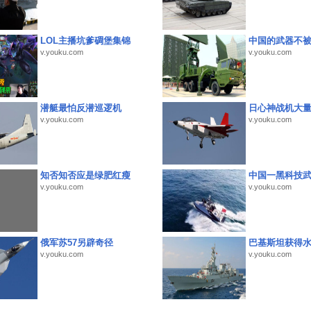
LOL主播坑爹碉堡集锦
中国的武器不被
v.youku.com
v.youku.com
潜艇最怕反潜巡逻机
日心神战机大
v.youku.com
v.youku.com
知否知否应是绿肥红瘦
中国一黑科技
v.youku.com
v.youku.com
俄军苏57另辟奇径
巴基斯坦获得
v.youku.com
v.youku.com