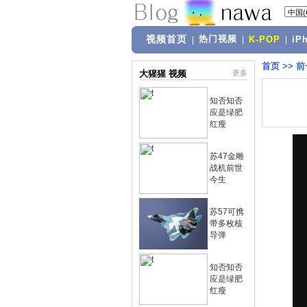
视频首页
热门视频
|
|
K-POP
|
iP
首页
>>
前
大猩猩 视频
更多
知否知否
应是绿肥
红瘦
苏47金雕
战机前世
今生
苏57可携
带多枚核
导弹
知否知否
应是绿肥
红瘦