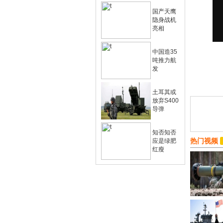
国产天鹰
隐身战机
亮相
中国造35
吨推力航
发
土耳其或
放弃S400
导弹
知否知否
热门视频
应是绿肥
红瘦