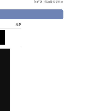
初始页
|
添加搜索提供商
更多