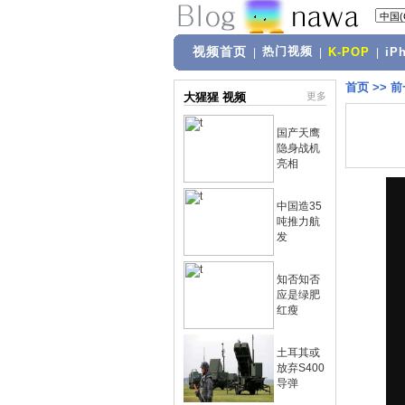
视频首页
热门视频
|
|
K-POP
|
iP
首页
>>
前
大猩猩 视频
更多
国产天鹰
隐身战机
亮相
中国造35
吨推力航
发
知否知否
应是绿肥
红瘦
土耳其或
放弃S400
导弹