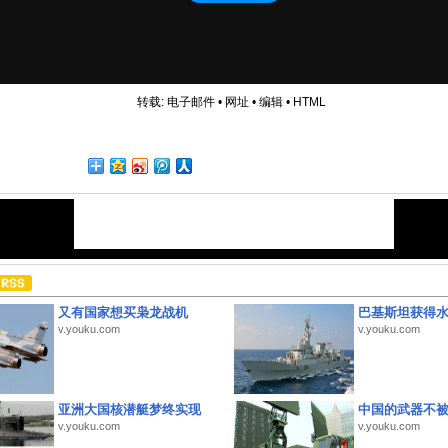
转载:
电子邮件
•
网址
•
编辑
•
HTML
又有国家想买枭龙战机
巴基斯坦获得
v.youku.com
v.youku.com
亚洲大国核潜艇梦终实现
中国的武器不被
v.youku.com
v.youku.com