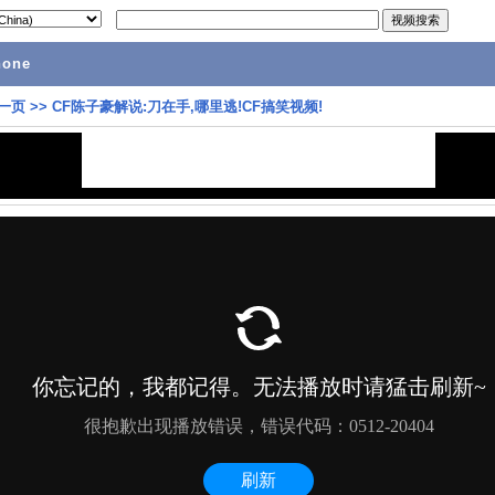
hone
一页
>>
CF陈子豪解说:刀在手,哪里逃!CF搞笑视频!