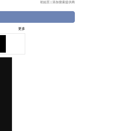
初始页
|
添加搜索提供商
更多