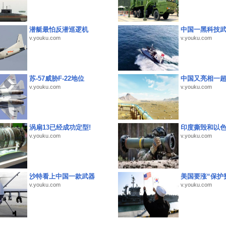
潜艇最怕反潜巡逻机
中国一黑科技
v.youku.com
v.youku.com
苏-57威胁F-22地位
中国又亮相一
v.youku.com
v.youku.com
涡扇13已经成功定型!
印度撕毁和以
v.youku.com
v.youku.com
沙特看上中国一款武器
美国要涨“保护
v.youku.com
v.youku.com