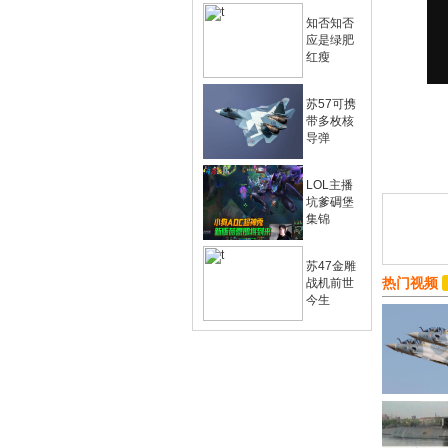
知否知否
应是绿肥
红瘦
苏57可携
带多枚核
导弹
LOL主播
坑爹碉堡
集锦
苏47金雕
热门视频
战机前世
今生