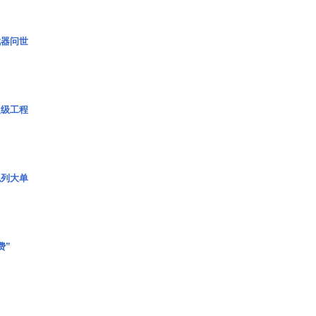
武器问世
超级工程
色列大单
费”