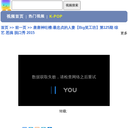
视频首页
热门视频
|
|
K-POP
首页
>>
前一页
>>
唐唐神吐槽:最忠贞的人妻【Big笑工坊】第125期 综
艺 恶搞 脱口秀 2015
更多
转载: