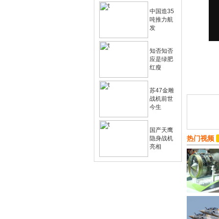
中国造35
吨推力航
发
知否知否
应是绿肥
红瘦
苏47金雕
战机前世
今生
国产天鹰
热门视频
隐身战机
亮相