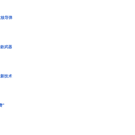
枚核导弹
一款武器
量新技术
费”