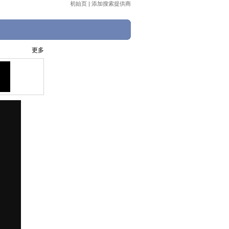
初始页
|
添加搜索提供商
更多