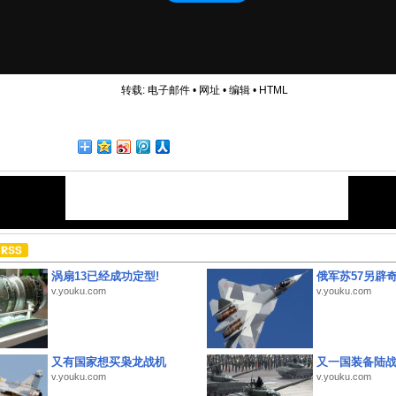
转载:
电子邮件
•
网址
•
编辑
•
HTML
涡扇13已经成功定型!
俄军苏57另辟
v.youku.com
v.youku.com
又有国家想买枭龙战机
又一国装备陆
v.youku.com
v.youku.com