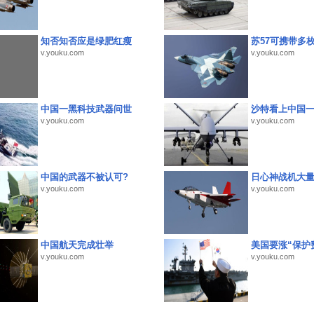
知否知否应是绿肥红瘦
苏57可携带多
v.youku.com
v.youku.com
中国一黑科技武器问世
沙特看上中国
v.youku.com
v.youku.com
中国的武器不被认可?
日心神战机大
v.youku.com
v.youku.com
中国航天完成壮举
美国要涨“保护
v.youku.com
v.youku.com