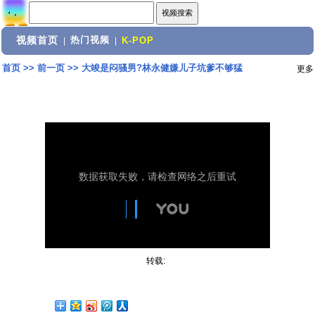
视频首页
热门视频
|
|
K-POP
首页
>>
前一页
>>
大竣是闷骚男?林永健嫌儿子坑爹不够猛
更多
转载: