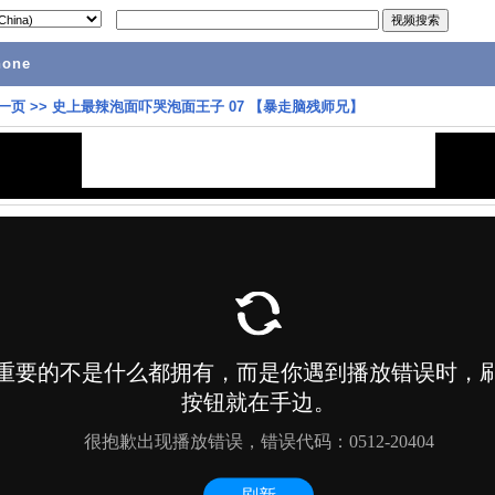
hone
一页
>>
史上最辣泡面吓哭泡面王子 07 【暴走脑残师兄】