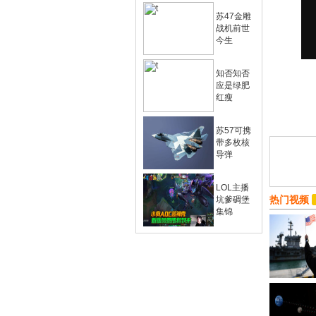
苏47金雕
战机前世
今生
知否知否
应是绿肥
红瘦
苏57可携
带多枚核
导弹
LOL主播
热门视频
坑爹碉堡
集锦