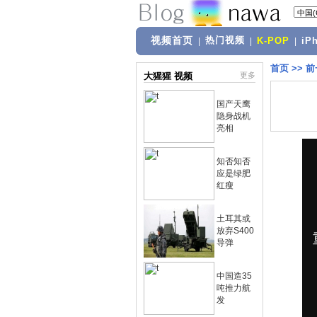
视频首页
热门视频
|
|
K-POP
|
iP
首页
>>
前
大猩猩 视频
更多
国产天鹰
隐身战机
亮相
知否知否
应是绿肥
红瘦
土耳其或
放弃S400
导弹
中国造35
吨推力航
发