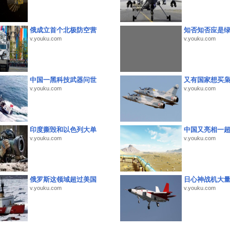
俄成立首个北极防空营
知否知否应是
v.youku.com
v.youku.com
中国一黑科技武器问世
又有国家想买
v.youku.com
v.youku.com
印度撕毁和以色列大单
中国又亮相一
v.youku.com
v.youku.com
俄罗斯这领域超过美国
日心神战机大
v.youku.com
v.youku.com