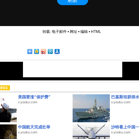
转载:
电子邮件
•
网址
•
编辑
•
HTML
美国要涨“保护费”
巴基斯坦获得
v.youku.com
v.youku.com
中国航天完成壮举
沙特看上中国
v.youku.com
v.youku.com