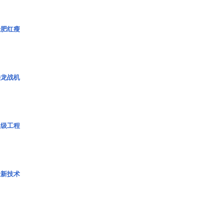
绿肥红瘦
枭龙战机
超级工程
量新技术