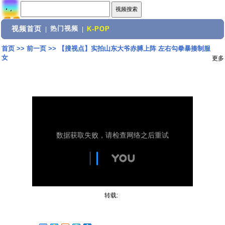
视频首页
热门视频
|
|
K-POP
首页
>>
前一页
>>
【搜视点】实拍山东大爷赤膊上阵 左右勾拳暴揍制服
女
更多
转载: