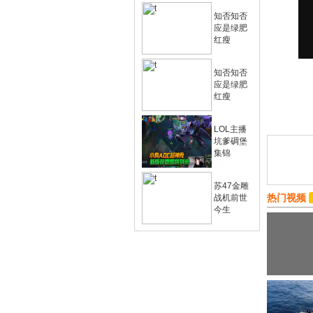
知否知否
应是绿肥
红瘦
知否知否
应是绿肥
红瘦
LOL主播
坑爹碉堡
集锦
苏47金雕
热门视频
战机前世
今生