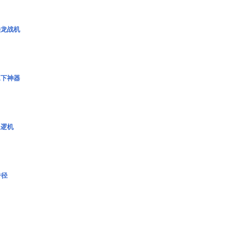
枭龙战机
水下神器
巡逻机
奇径