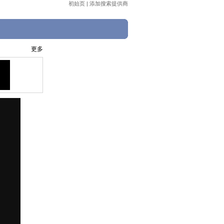
初始页
|
添加搜索提供商
更多