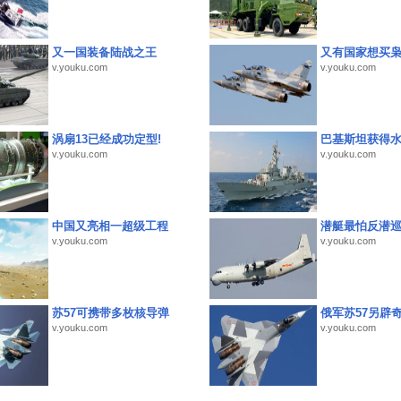
又一国装备陆战之王
又有国家想买
v.youku.com
v.youku.com
涡扇13已经成功定型!
巴基斯坦获得
v.youku.com
v.youku.com
中国又亮相一超级工程
潜艇最怕反潜
v.youku.com
v.youku.com
苏57可携带多枚核导弹
俄军苏57另辟
v.youku.com
v.youku.com