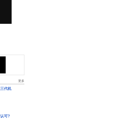
更多
役三代机
认可?