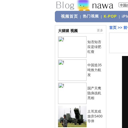
视频首页
热门视频
|
|
K-POP
|
iP
首页
>>
前
大猩猩 视频
更多
知否知否
应是绿肥
红瘦
中国造35
吨推力航
发
国产天鹰
隐身战机
亮相
土耳其或
放弃S400
导弹