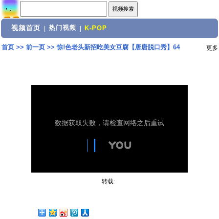
视频首页
热门视频
|
|
K-POP
首页
>>
前一页
>>
惊!色老头新招吃美女豆腐【唐唐脱口秀】64
更多
转载: