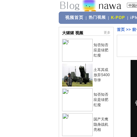
视频首页
热门视频
|
|
K-POP
|
iP
首页
>>
前
大猩猩 视频
更多
知否知否
应是绿肥
红瘦
土耳其或
放弃S400
导弹
知否知否
应是绿肥
红瘦
国产天鹰
隐身战机
亮相