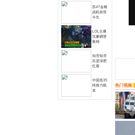
苏47金雕
战机前世
今生
LOL主播
坑爹碉堡
集锦
知否知否
应是绿肥
红瘦
中国造35
热门视频
吨推力航
发