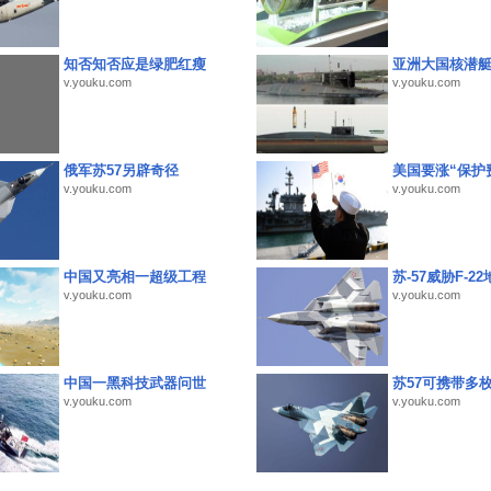
知否知否应是绿肥红瘦
亚洲大国核潜
v.youku.com
v.youku.com
俄军苏57另辟奇径
美国要涨“保护
v.youku.com
v.youku.com
中国又亮相一超级工程
苏-57威胁F-2
v.youku.com
v.youku.com
中国一黑科技武器问世
苏57可携带多
v.youku.com
v.youku.com