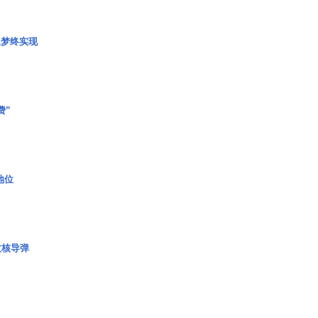
艇梦终实现
费”
2地位
枚核导弹