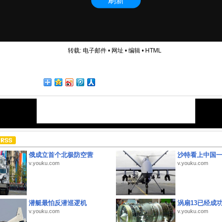
转载:
电子邮件
•
网址
•
编辑
•
HTML
俄成立首个北极防空营
沙特看上中国
v.youku.com
v.youku.com
潜艇最怕反潜巡逻机
涡扇13已经成功
v.youku.com
v.youku.com