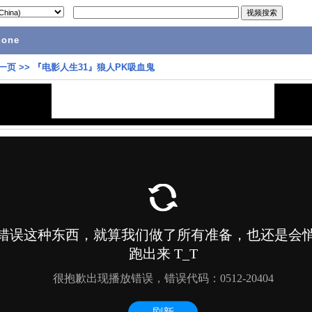
hone
一页
>>
『电影人生31』狼人PK吸血鬼