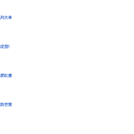
色列大单
定型!
绿肥红瘦
极防空营