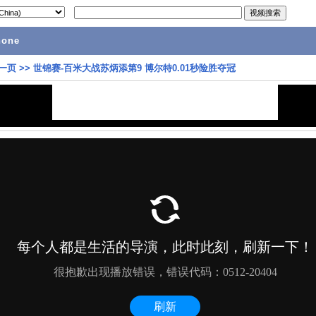
hone
一页
>>
世锦赛-百米大战苏炳添第9 博尔特0.01秒险胜夺冠