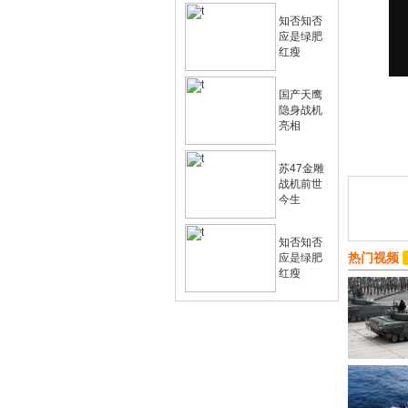
知否知否
应是绿肥
红瘦
国产天鹰
隐身战机
亮相
苏47金雕
战机前世
今生
知否知否
热门视频
应是绿肥
红瘦