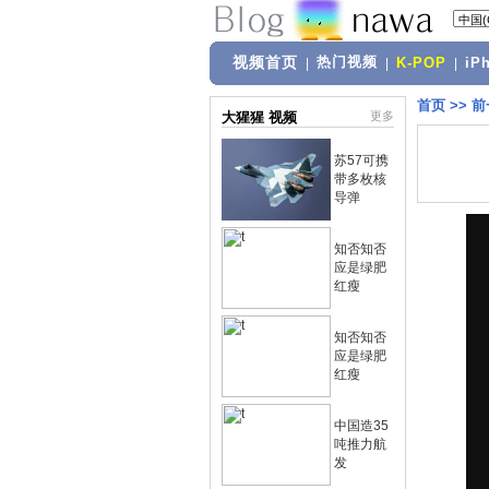
视频首页
热门视频
|
|
K-POP
|
iP
首页
>>
前
大猩猩 视频
更多
苏57可携
带多枚核
导弹
知否知否
应是绿肥
红瘦
知否知否
应是绿肥
红瘦
中国造35
吨推力航
发