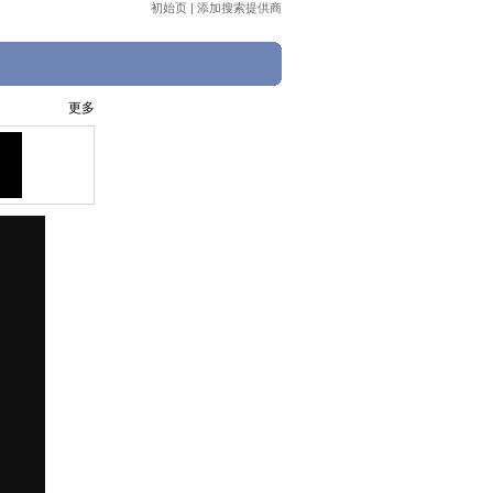
初始页
|
添加搜索提供商
更多