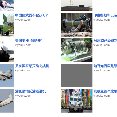
中国的武器不被认可?
印度撕毁和以
v.youku.com
v.youku.com
美国要涨“保护费”
涡扇13已经成功
v.youku.com
v.youku.com
又有国家想买枭龙战机
知否知否应是
v.youku.com
v.youku.com
潜艇最怕反潜巡逻机
俄成立首个北
v.youku.com
v.youku.com