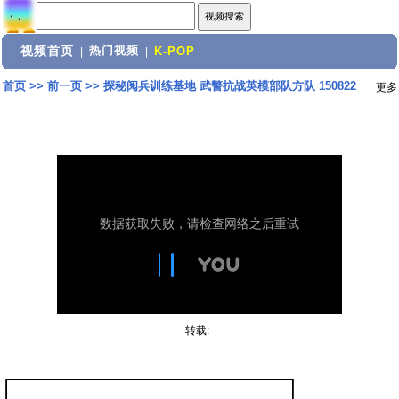
视频首页
热门视频
|
|
K-POP
首页
>>
前一页
>>
探秘阅兵训练基地 武警抗战英模部队方队 150822
更多
转载: