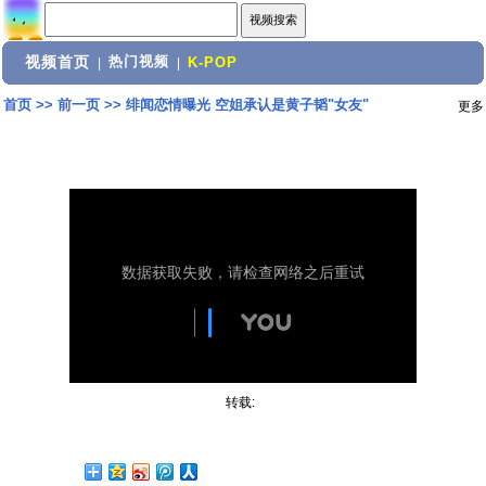
视频首页
热门视频
|
|
K-POP
首页
>>
前一页
>>
绯闻恋情曝光 空姐承认是黄子韬"女友"
更多
转载: